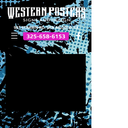
901 STRAWN RD. SAN ANGELO, TX
325-658-6153